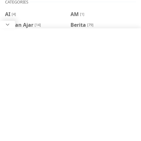
CATEGORIES
AI
AM
[4]
[1]
Bahan Ajar
Berita
[14]
[79]
Buku Kerja
canva
[3]
[3]
Cerita
copilot
[1]
[1]
cpns
Deeplearning
[4]
[1]
HSN
HSP
[3]
[1]
HUT RI
IKM
[1]
[9]
Kaldik
KISAH
[1]
[1]
Matsama
P3K
[1]
[2]
Perangkat
PPDB
[1]
Pembelajaran
[10]
PPG
PPPK
[4]
[2]
ramadhan
Simpatika
[1]
[1]