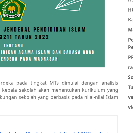
H
Ka
M
P
P
P
r
So
deka pada tingkat MTs dimulai dengan analisis
Tu
n kepala sekolah akan menentukan kurikulum yang
kungan sekolah yang berbasis pada nilai-nilai Islam
v
vi