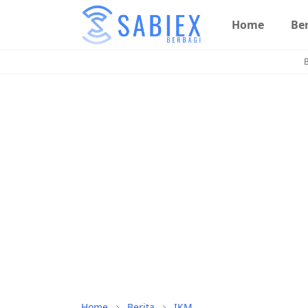
Home
Ber
B
Home
Berita
IKM