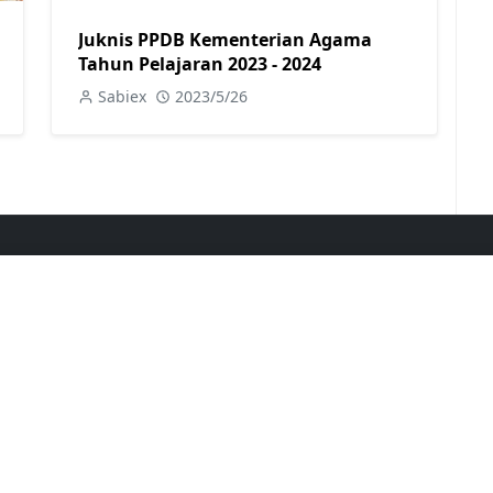
Juknis PPDB Kementerian Agama
Tahun Pelajaran 2023 - 2024
Sabiex
2023/5/26
EARN MORE
FOLLOW US
itemap
rivacy Policy