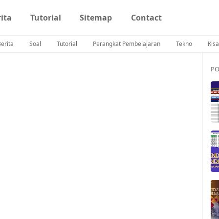
ita
Tutorial
Sitemap
Contact
erita
Soal
Tutorial
Perangkat Pembelajaran
Tekno
Kis
PO