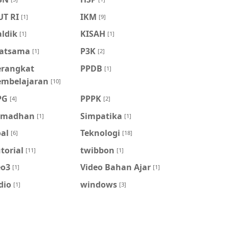
UT RI
IKM
[1]
[9]
ldik
KISAH
[1]
[1]
atsama
P3K
[1]
[2]
erangkat
PPDB
[1]
embelajaran
[10]
PG
PPPK
[4]
[2]
amadhan
Simpatika
[1]
[1]
al
Teknologi
[6]
[18]
torial
twibbon
[11]
[1]
eo3
Video Bahan Ajar
[1]
[1]
dio
windows
[1]
[3]