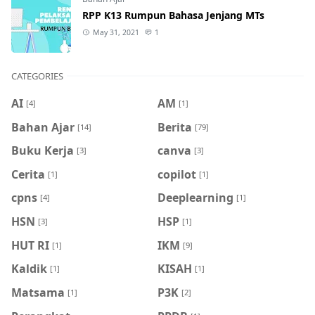
RPP K13 Rumpun Bahasa Jenjang MTs
May 31, 2021
1
CATEGORIES
AI
AM
[4]
[1]
Bahan Ajar
Berita
[14]
[79]
Buku Kerja
canva
[3]
[3]
Cerita
copilot
[1]
[1]
cpns
Deeplearning
[4]
[1]
HSN
HSP
[3]
[1]
HUT RI
IKM
[1]
[9]
Kaldik
KISAH
[1]
[1]
Matsama
P3K
[1]
[2]