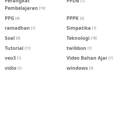
Perangkat
PPDB
[1]
Pembelajaran
[10]
PPG
PPPK
[4]
[2]
ramadhan
Simpatika
[1]
[1]
Soal
Teknologi
[6]
[18]
Tutorial
twibbon
[11]
[1]
veo3
Video Bahan Ajar
[1]
[1]
vidio
windows
[1]
[3]