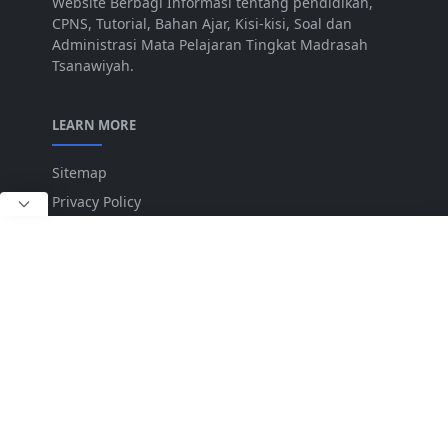
Website Berbagi Informasi tentang pendidikan,
CPNS, Tutorial, Bahan Ajar, Kisi-kisi, Soal dan
Administrasi Mata Pelajaran Tingkat Madrasah
Tsanawiyah.
LEARN MORE
Sitemap
Privacy Policy
FOLLOW US
NEWSLETTER