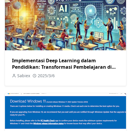
Implementasi Deep Learning dalam
Pendidikan: Transformasi Pembelajaran di
Era Digital
Sabiex
2025/3/6